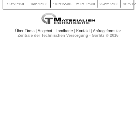
134*95*150
160*70*300
180*115*400
210*185*200
254*215*300
315*215
Über Firma
|
Angebot
|
Landkarte
|
Kontakt
|
Anfrageformular
Zentrale der Technischen Versorgung - Görlitz © 2016